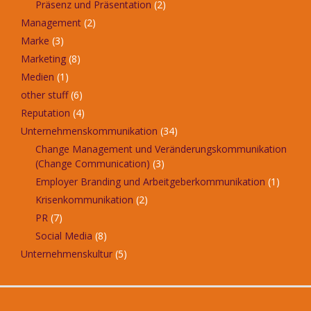
Präsenz und Präsentation
(2)
Management
(2)
Marke
(3)
Marketing
(8)
Medien
(1)
other stuff
(6)
Reputation
(4)
Unternehmenskommunikation
(34)
Change Management und Veränderungskommunikation
(Change Communication)
(3)
Employer Branding und Arbeitgeberkommunikation
(1)
Krisenkommunikation
(2)
PR
(7)
Social Media
(8)
Unternehmenskultur
(5)