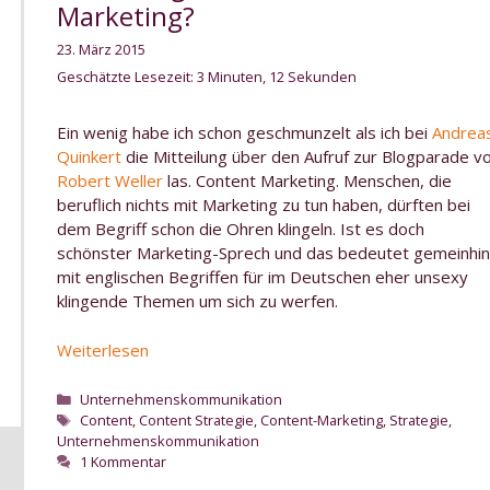
Marketing?
23. März 2015
Geschätzte Lesezeit: 3 Minuten, 12 Sekunden
Ein wenig habe ich schon geschmunzelt als ich bei
Andrea
Quinkert
die Mitteilung über den Aufruf zur Blogparade v
Robert Weller
las. Content Marketing. Menschen, die
beruflich nichts mit Marketing zu tun haben, dürften bei
dem Begriff schon die Ohren klingeln. Ist es doch
schönster Marketing-Sprech und das bedeutet gemeinhin
mit englischen Begriffen für im Deutschen eher unsexy
klingende Themen um sich zu werfen.
Was
Weiterlesen
ist
eigentlich
Kategorien
Unternehmenskommunikation
Schlagwörter
Content
Content
,
Content Strategie
,
Content-Marketing
,
Strategie
,
Unternehmenskommunikation
Marketing?
1 Kommentar