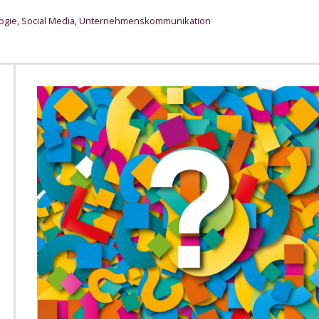
ogie
,
Social Media
,
Unternehmenskommunikation