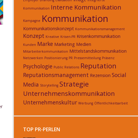
Employer Branding
Evaluation
integrierte
Interne Kommunikation
Kommunikation
Kommunikation
Kampagne
Kommunikationskonzept
Kommunikationsmanagement
Konzept
Krisenkommunikation
Kreative
Krisen-PR
Marke
Marketing
Medien
Kunden
Mittelstandskommunikation
Mitarbeiterkommunikation
Netzwerken
Positionierung
PR
Pressemitteilung
Präsenz
Reputation
Psychologie
Public Relations
Reputationsmanagement
Social
Rezension
Strategie
Media
Storytelling
Unternehmenskommunikation
Unternehmenskultur
Werbung
Öffentlichkeitsarbeit
er
TOP PR-PERLEN