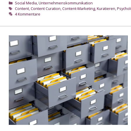
Kategorien
Social Media
,
Unternehmenskommunikation
Schlagwörter
Content
,
Content Curation
,
Content-Marketing
,
Kuratieren
,
Psychol
4 Kommentare