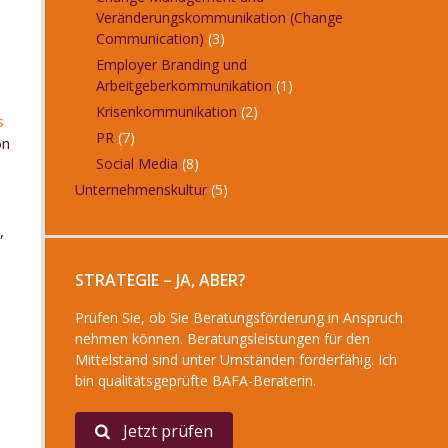
Veränderungskommunikation (Change
Communication)
(3)
Employer Branding und
Arbeitgeberkommunikation
(1)
Krisenkommunikation
(2)
s
PR
(7)
on
Social Media
(8)
Unternehmenskultur
(5)
,
STRATEGIE – JA, ABER?
Prüfen Sie, ob Sie Beratungsförderung in Anspruch
nehmen können. Beratungsleistungen für den
Mittelstand sind unter Umständen förderfähig. Ich
bin qualitätsgeprüfte BAFA-Beraterin.
Jetzt prüfen