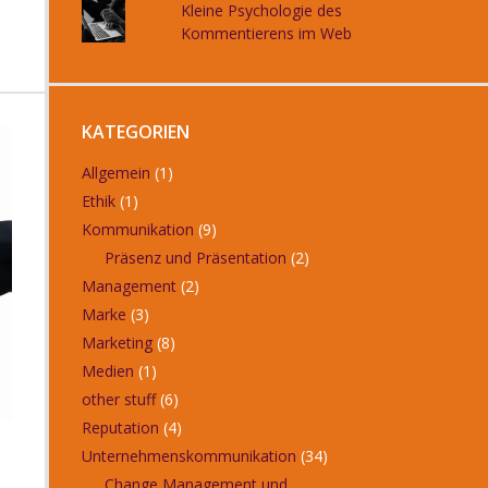
Kleine Psychologie des
Kommentierens im Web
KATEGORIEN
Allgemein
(1)
Ethik
(1)
Kommunikation
(9)
Präsenz und Präsentation
(2)
Management
(2)
Marke
(3)
Marketing
(8)
Medien
(1)
other stuff
(6)
Reputation
(4)
Unternehmenskommunikation
(34)
Change Management und