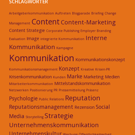
SCHLAGWÖRTER
Arbeitgeberkommunikation
Auftreten
Blogparade
Briefing
Change
Content
Content-Marketing
Management
Content Strategie
Corporate Publishing
Employer Branding
Interne
Image
Evaluation
integrierte Kommunikation
Kommunikation
Kampagne
Kommunikation
Kommunikationskonzept
Konzept
Kommunikationsmanagement
Kreative
Krisen-PR
Marke
Krisenkommunikation
Marketing
Medien
Kunden
Mittelstandskommunikation
Mitarbeiterkommunikation
Netzwerken
Positionierung
PR
Pressemitteilung
Präsenz
Reputation
Psychologie
Public Relations
Reputationsmanagement
Social
Rezension
Strategie
Media
Storytelling
Unternehmenskommunikation
Unternehmenskultur
Werbung
Öffentlichkeitsarbeit