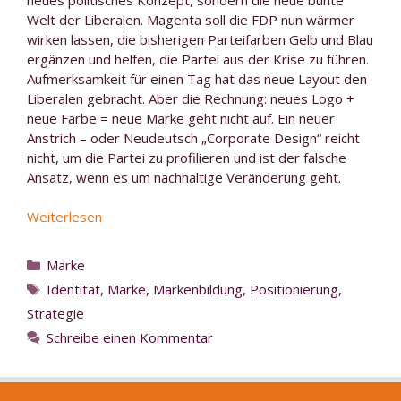
Welt der Liberalen. Magenta soll die FDP nun wärmer
wirken lassen, die bisherigen Parteifarben Gelb und Blau
ergänzen und helfen, die Partei aus der Krise zu führen.
Aufmerksamkeit für einen Tag hat das neue Layout den
Liberalen gebracht. Aber die Rechnung: neues Logo +
neue Farbe = neue Marke geht nicht auf. Ein neuer
Anstrich – oder Neudeutsch „Corporate Design“ reicht
nicht, um die Partei zu profilieren und ist der falsche
Ansatz, wenn es um nachhaltige Veränderung geht.
Was
Weiterlesen
Unternehmer
von
Kategorien
Marke
der
Schlagwörter
Identität
,
Marke
,
Markenbildung
,
Positionierung
,
FDP
Strategie
lernen
können
Schreibe einen Kommentar
–
oder
“Warum