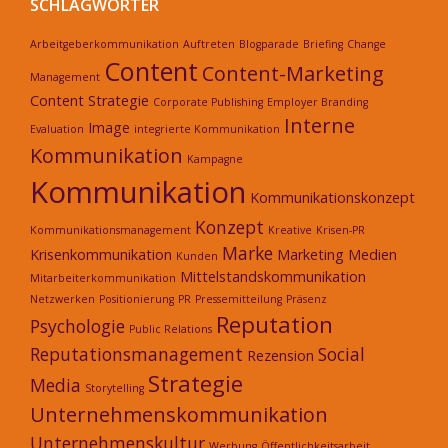
SCHLAGWÖRTER
Arbeitgeberkommunikation
Auftreten
Blogparade
Briefing
Change
Content
Content-Marketing
Management
Content Strategie
Corporate Publishing
Employer Branding
Interne
Image
Evaluation
integrierte Kommunikation
Kommunikation
Kampagne
Kommunikation
Kommunikationskonzept
Konzept
Kommunikationsmanagement
Kreative
Krisen-PR
Marke
Krisenkommunikation
Marketing
Medien
Kunden
Mittelstandskommunikation
Mitarbeiterkommunikation
Netzwerken
Positionierung
PR
Pressemitteilung
Präsenz
Reputation
Psychologie
Public Relations
Reputationsmanagement
Social
Rezension
Strategie
Media
Storytelling
Unternehmenskommunikation
Unternehmenskultur
Werbung
Öffentlichkeitsarbeit